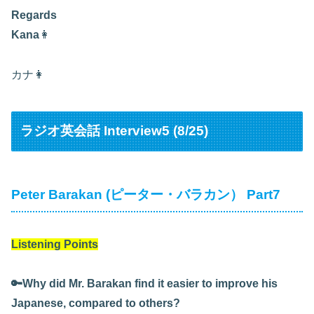
Regards
Kana
👩
カナ👩
ラジオ英会話 Interview5 (8/25)
Peter Barakan (ピーター・バラカン） Part7
Listening Points
🔑Why did Mr. Barakan find it easier to improve his
Japanese, compared to others?