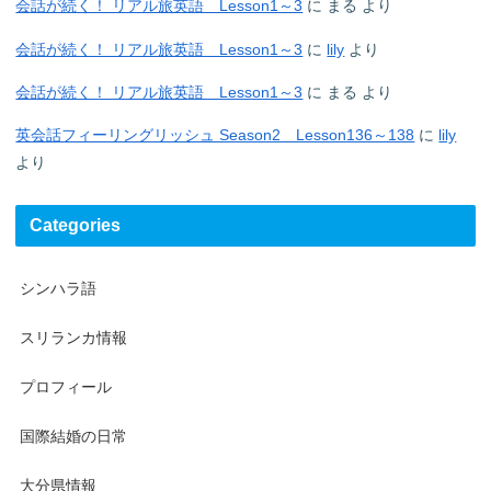
会話が続く！ リアル旅英語 Lesson1～3
に
まる
より
会話が続く！ リアル旅英語 Lesson1～3
に
lily
より
会話が続く！ リアル旅英語 Lesson1～3
に
まる
より
英会話フィーリングリッシュ Season2 Lesson136～138
に
lily
より
Categories
シンハラ語
スリランカ情報
プロフィール
国際結婚の日常
大分県情報