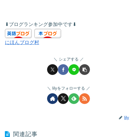
⬇︎ブログランキング参加中です⬇︎
にほんブログ村
シェアする
lilyをフォローする
lily
関連記事