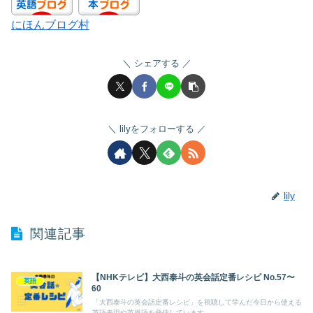
にほんブログ村
シェアする
lilyをフォローする
lily
関連記事
【NHKテレビ】大西泰斗の英会話定番レシピ No.57〜
英語
60
「大西泰斗の英会話定番レシピ」を視聴して学んだ今日から使える
英語表現や英単語を発信しています。