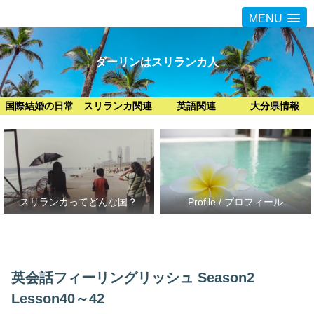
MENU
ダーリンはスリランカ人
国際結婚の日常
スリランカ関連
英語関連
大分県情報
スリランカってどんな国？
Profile / プロフィール
英会話フィーリングリッシュ Season2
Lesson40～42