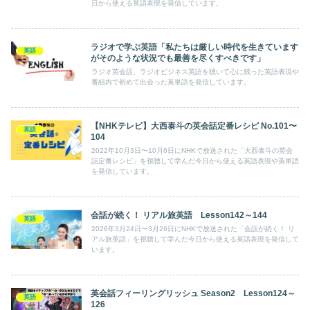
日から使える英語表現を発信しています。
ラジオで学ぶ英語「私たちは厳しい時代を生きています
英語
がそのような状況でも最善を尽くすべきです」
ラジオ英会話、ラジオビジネス英語を聴いて心に残った英語表現や
番組内で初めて出会った英単語を発信しています。
【NHKテレビ】大西泰斗の英会話定番レシピ No.101〜
英語
104
2022年10月3日〜10月6日にNHKで放送された「大西泰斗の英会
話定番レシピ」を視聴して学んだ今日から使える英語表現や英単語
を発信しています。
会話が続く！ リアル旅英語 Lesson142～144
英語
2026年3月24日〜3月26日にNHKで放送された「会話が続く！ リ
アル旅英語」を視聴して学んだ今日から使える英語表現を発信して
います。
英会話フィーリングリッシュ Season2 Lesson124～
英語
126