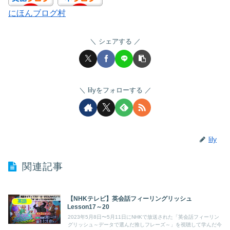
にほんブログ村
シェアする
lilyをフォローする
lily
関連記事
【NHKテレビ】英会話フィーリングリッシュ
英語
Lesson17～20
2023年5月8日〜5月11日にNHKで放送された「英会話フィーリン
グリッシュ～データで選んだ推しフレーズ～」を視聴して学んだ今