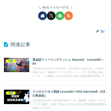
lilyをフォローする
lily
関連記事
英会話フィーリングリッシュ Season2 Lesson82～
英語
84
2024年10月22日〜10月24日、10月29日〜10月31日、にNHKで
放送された「英会話フィーリングリッシュ～データで選んだ推しフ
レーズ～」を視聴して学んだ今日から使える英語表現を発信してい
ます。
ラジオビジネス英語 Lesson61〜63& Interview6（9月
英語
の再放送）
2023年2月27日〜3月3日のNHKラジオ、柴田真一先生の「ラジオ
ビジネス英語」を聴いて学んだ今日から使える英語表現や英単語を
発信しています。