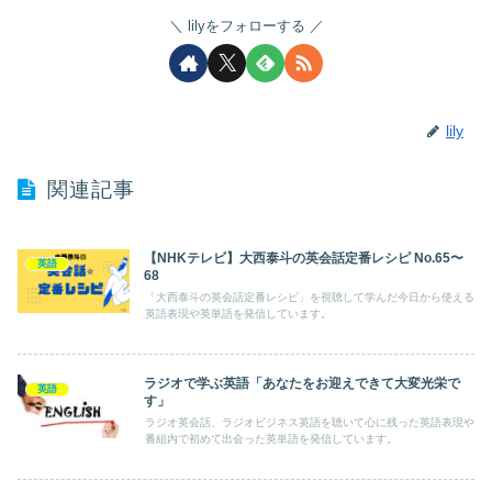
lilyをフォローする
lily
関連記事
【NHKテレビ】大西泰斗の英会話定番レシピ No.65〜
英語
68
「大西泰斗の英会話定番レシピ」を視聴して学んだ今日から使える
英語表現や英単語を発信しています。
ラジオで学ぶ英語「あなたをお迎えできて大変光栄で
英語
す」
ラジオ英会話、ラジオビジネス英語を聴いて心に残った英語表現や
番組内で初めて出会った英単語を発信しています。