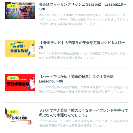
英会話フィーリングリッシュ Season2 Lesson118～
英語
120
2025年1月28日〜1月30日にNHKで放送された「英会話フィーリ
ングリッシュ～データで選んだ推しフレーズ～」を視聴して学んだ
今日から使える英語表現を発信しています。
【NHKテレビ】大西泰斗の英会話定番レシピ No.73〜
英語
76
NHK「大西泰斗の英会話定番レシピ」を視聴して学んだ今日から
使える英語表現や英単語を発信しています。
【ハートでつかめ！英語の極意】ラジオ英会話
英語
Lesson86〜90
ハートでつかめ！英語の極意。大西泰斗先生の「ラジオ英会話」を
聴いて学んだ今日から使える英語表現や英単語を発信しています。
ラジオで学ぶ英語「彼のようなボーイフレンドを持って
英語
私はなんて幸運なんでしょう」
ラジオ英会話、ラジオビジネス英語を聴いて心に残った英語表現や
番組内で初めて出会った英単語を発信しています。