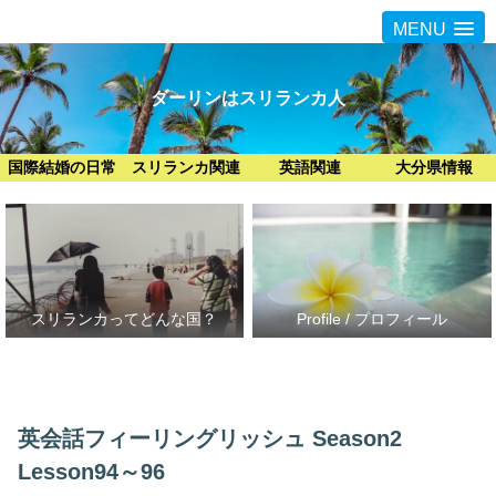
MENU
ダーリンはスリランカ人
国際結婚の日常
スリランカ関連
英語関連
大分県情報
スリランカってどんな国？
Profile / プロフィール
英会話フィーリングリッシュ Season2
Lesson94～96