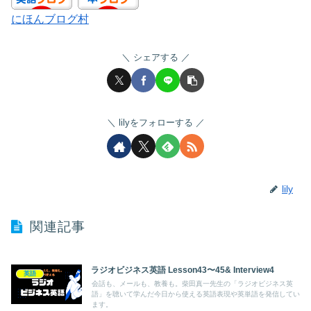
にほんブログ村
シェアする
lilyをフォローする
lily
関連記事
ラジオビジネス英語 Lesson43〜45& Interview4
英語
会話も、メールも、教養も。柴田真一先生の「ラジオビジネス英
語」を聴いて学んだ今日から使える英語表現や英単語を発信してい
ます。