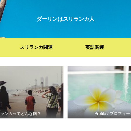
ダーリンはスリランカ人
スリランカ関連
英語関連
リランカってどんな国？
Profile / プロフィ