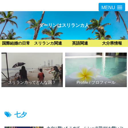
MENU
ダーリンはスリランカ人
国際結婚の日常
スリランカ関連
英語関連
大分県情報
スリランカってどんな国？
Profile / プロフィール
七夕