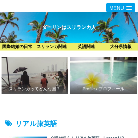
MENU
ダーリンはスリランカ人
国際結婚の日常
スリランカ関連
英語関連
大分県情報
スリランカってどんな国？
Profile / プロフィール
リアル旅英語